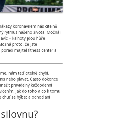
nákazy koronavirem nás citelně
ný rytmus našeho života. Možná i
navíc – kalhoty jdou hůře
Možná proto, že jste
o poradí majitel fitness center a
me, nám teď citelně chybí.
enis nebo plavat. Často dokonce
nažit pravidelný každodenní
ičením. Jak do toho a co k tomu
 chuť se hýbat a odhodlání
osilovnu?