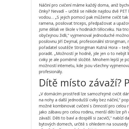
Náčiní pro cvičení máme každý doma, aniž byc
činky? Nevadí – určitě se někde najdou dvě PET
vodou… „S jejich pomocí pak můžeme cvičit tak 
ramena, posilovat triceps, předpažovat a upažov
jsme dělali ve škole v hodinách tělocviku. Na tr
obyčejnou židli,“ vyjmenoval jednoduché možn
posilovnu Jiří Dejmal, profesionální strongman, 
pořadatel soutěže Strongman Kutná Hora – tedy č
poradit. „Možností je hodně, jde jen o to nebýt l
cviky je ale poměrně složité. Mnohem lepší je po
možností internetu, kde jsou všechny vyjmenov
profesionály.
Dítě místo závaží? 
„V domácím prostředí lze samozřejmě cvičit dám
na nohy a další jednodušší cviky bez náčiní,“ pop
možné kombinovat cvičení s činností pro celou
jako zábavu pro celou rodinu, menší děti lze při
závaží. Děti to baví a dospělí si zacvičí,“ nabízí
bytových domech, určitě s ohledem na sousedy