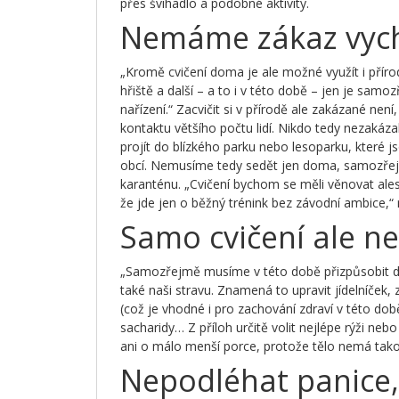
přes švihadlo a podobné aktivity.
Nemáme zákaz vyc
„Kromě cvičení doma je ale možné využít i příro
hřiště a další – a to i v této době – jen je sam
nařízení.“ Zacvičit si v přírodě ale zakázané ne
kontaktu většího počtu lidí. Nikdo tedy nezakáz
projít do blízkého parku nebo lesoparku, které js
obcí. Nemusíme tedy sedět jen doma, samozř
karanténu. „Cvičení bychom se měli věnovat ale
že jde jen o běžný trénink bez závodní ambice,“ 
Samo cvičení ale ne
„Samozřejmě musíme v této době přizpůsobit d
také naši stravu. Znamená to upravit jídelníček,
(což je vhodné i pro zachování zdraví v této době
sacharidy… Z příloh určitě volit nejlépe rýži n
ani o málo menší porce, protože tělo nemá takov
Nepodléhat panice, 