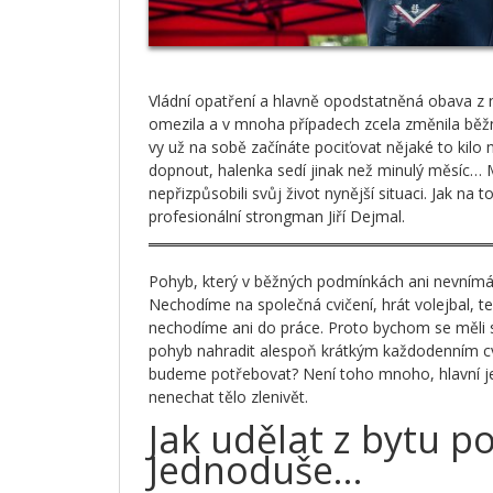
Vládní opatření a hlavně opodstatněná obava z 
omezila a v mnoha případech zcela změnila běž
vy už na sobě začínáte pociťovat nějaké to kilo 
dopnout, halenka sedí jinak než minulý měsíc… 
nepřizpůsobili svůj život nynější situaci. Jak na t
profesionální strongman Jiří Dejmal.
Pohyb, který v běžných podmínkách ani nevnímá
Nechodíme na společná cvičení, hrát volejbal, t
nechodíme ani do práce. Proto bychom se měli s
pohyb nahradit alespoň krátkým každodenním cv
budeme potřebovat? Není toho mnoho, hlavní je
nenechat tělo zlenivět.
Jak udělat z bytu p
Jednoduše…