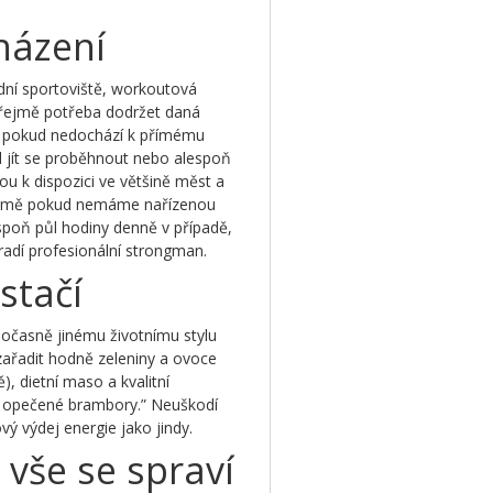
házení
dní sportoviště, workoutová
ozřejmě potřeba dodržet daná
ní, pokud nedochází k přímému
al jít se proběhnout nebo alespoň
ou k dispozici ve většině měst a
ejmě pokud nemáme nařízenou
spoň půl hodiny denně v případě,
radí profesionální strongman.
stačí
očasně jinému životnímu stylu
 zařadit hodně zeleniny a ovoce
), dietní maso a kvalitní
ebo opečené brambory.” Neuškodí
ý výdej energie jako jindy.
vše se spraví