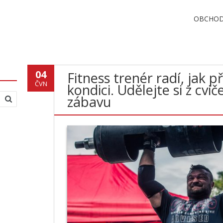
OBCHO
04
Fitness trenér radí, jak p
ČVN
kondici. Udělejte si z cvi
zábavu