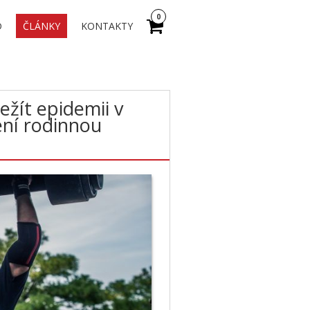
0
D
ČLÁNKY
KONTAKTY
řežít epidemii v
čení rodinnou