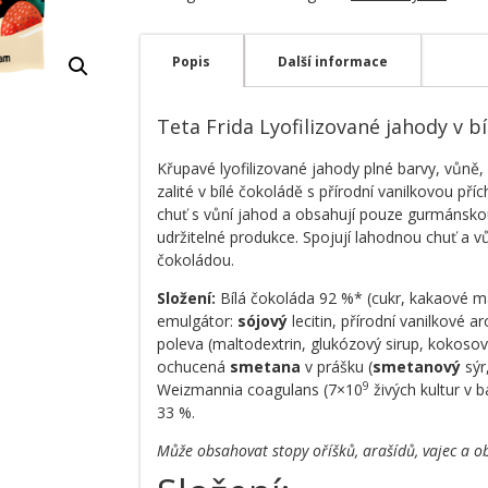
Popis
Další informace
Teta Frida Lyofilizované jahody v b
Křupavé lyofilizované jahody plné barvy, vůně,
zalité v bílé čokoládě s přírodní vanilkovou př
chuť s vůní jahod a obsahují pouze gurmánsko
udržitelné produkce. Spojují lahodnou chuť a
čokoládou.
Složení:
Bílá čokoláda 92 %* (cukr, kakaové 
emulgátor:
sójový
lecitin, přírodní vanilkové a
poleva (maltodextrin, glukózový sirup, kokosov
ochucená
smetana
v prášku (
smetanový
sýr
9
Weizmannia coagulans (7×10
živých kultur v 
33 %.
Může obsahovat stopy oříšků, arašídů, vajec a ob