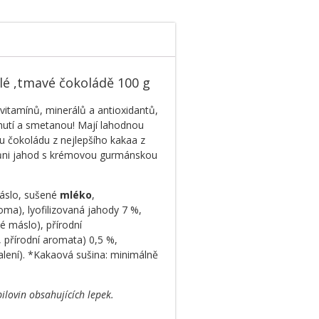
ílé ,tmavé čokoládě 100 g
 vitamínů, minerálů a antioxidantů,
íchutí a smetanou! Mají lahodnou
u čokoládu z nejlepšího kakaa z
 vůni jahod s krémovou gurmánskou
máslo, sušené
mléko
,
roma), lyofilizovaná jahody 7 %,
é máslo), přírodní
, přírodní aromata) 0,5 %,
balení). *Kakaová sušina: minimálně
ilovin obsahujících lepek.