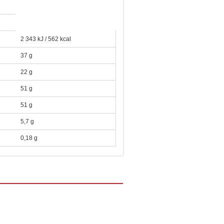
2 343 kJ / 562 kcal
37 g
22 g
51 g
51 g
5,7 g
0,18 g