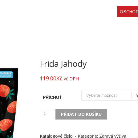
OBCHO
Frida Jahody
119.00
Kč
vč DPH
PŘÍCHUŤ
PŘIDAT DO KOŠÍKU
Frida
Jahody
množství
Katalogové číslo:
-
Kategorie:
Zdravá výživa