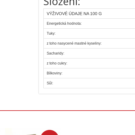
Složení:
VÝŽIVOVÉ ÚDAJE NA 100 G
Energetická hodnota:
Tuky:
z toho nasycené mastné kyseliny:
Sacharidy:
z toho cukry:
Bílkoviny:
Sůl: