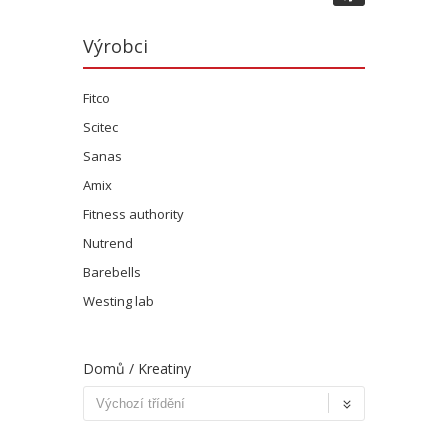
Výrobci
Fitco
Scitec
Sanas
Amix
Fitness authority
Nutrend
Barebells
Westing lab
Domů
/ Kreatiny