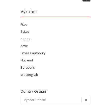
Výrobci
Fitco
Scitec
Sanas
Amix
Fitness authority
Nutrend
Barebells
Westing lab
Domů
/ Ostatní