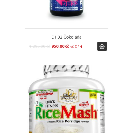
DH32 Čokoláda
1,295.00
Kč
950.00
Kč
vč DPH