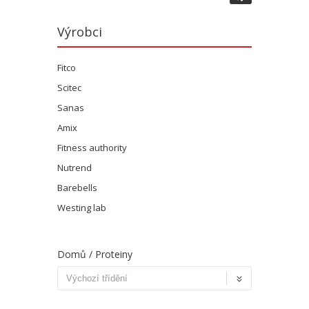
Výrobci
Fitco
Scitec
Sanas
Amix
Fitness authority
Nutrend
Barebells
Westing lab
Domů
/ Proteiny