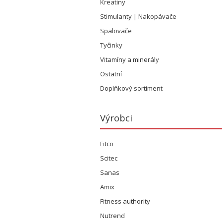
Kreatiny
Stimulanty | Nakopávače
Spalovače
Tyčinky
Vitamíny a minerály
Ostatní
Doplňkový sortiment
Výrobci
Fitco
Scitec
Sanas
Amix
Fitness authority
Nutrend